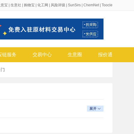
生意宝
|
生意社
|
购物宝
|
化工网
|
风险评级
|
SunSirs
|
ChemNet
|
Toocle
应链服务
交易中心
生意圈
报价通
、
门
展开
