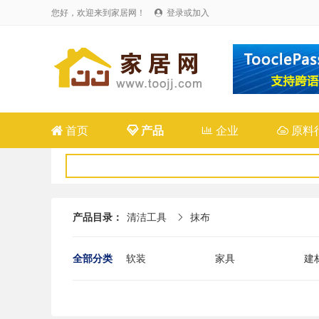
您好，欢迎来到家居网！
登录或加入


首页

产品

企业

原料
产品目录：
清洁工具
抹布

全部分类
软装
家具
建