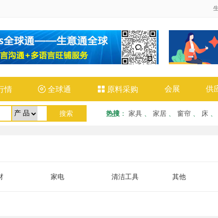
会展
供
行情

全球通

原料采购
热搜
：
家具
、
家居
、
窗帘
、
床
材
家电
清洁工具
其他