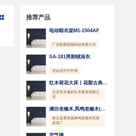
推荐产品

电动晾衣架M1-1504AF
广东晾霸智能科技有限公司
SA-181男割绒浴衣
安吉恋竹竹纤维
红木荷花大床丨花梨古典大床丨北京明清床
北京市木逸轩红木家具有限公
司
潍坊老榆木,凤鸣老榆木(图),老榆木家具
桓台县果里镇凤鸣老榆木疙瘩
家具厂
空气锤