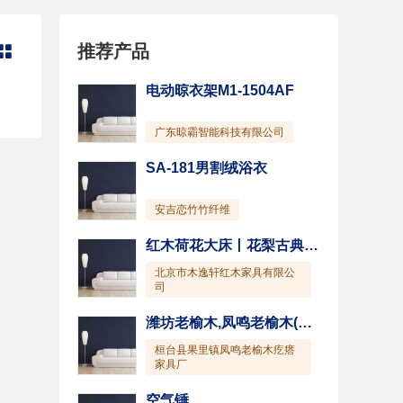
推荐产品

电动晾衣架M1-1504AF
广东晾霸智能科技有限公司
SA-181男割绒浴衣
安吉恋竹竹纤维
红木荷花大床丨花梨古典大床丨北京明清床
北京市木逸轩红木家具有限公
司
潍坊老榆木,凤鸣老榆木(图),老榆木家具
桓台县果里镇凤鸣老榆木疙瘩
家具厂
空气锤