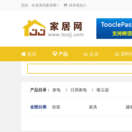
您好，欢迎来到家居网！
登录或加入


首页

产品

企业

原料
产品目录：
家电
日用家电
吸尘器


全部分类
软装
家具
建