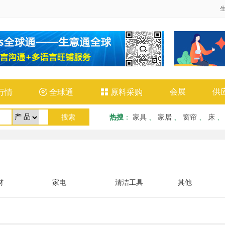
会展
供
行情

全球通

原料采购
热搜
：
家具
、
家居
、
窗帘
、
床
材
家电
清洁工具
其他