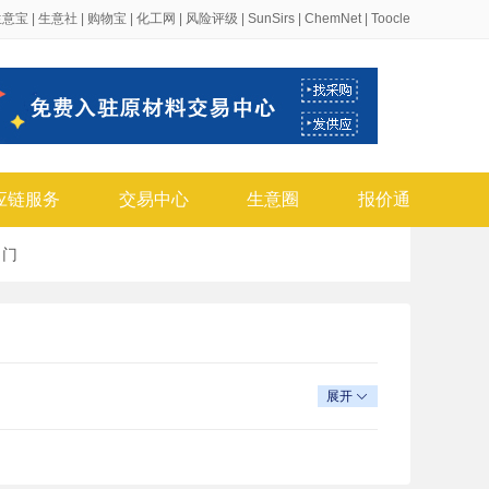
生意宝
|
生意社
|
购物宝
|
化工网
|
风险评级
|
SunSirs
|
ChemNet
|
Toocle
应链服务
交易中心
生意圈
报价通
、
门
展开
