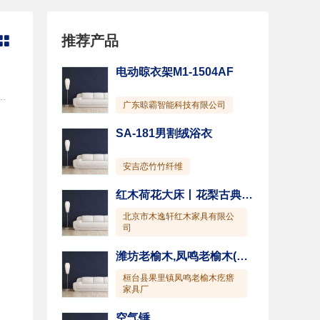
推荐产品

电动晾衣架M1-1504AF
全扣创新设计， 加倍 贴心，确保人机安全； *强力高效耐用电机，操作宁静。 *电机过热自动控制装置多种刀头组合，轻松实现各种料理；强 力电机，具有过热保护装置，使用长久，安全又保险。 *二档转速及点动开关设计，快慢随心所调，操作更简便； *独有强吸力机座，防震防滑。 *渣汁分离彻底，榨汁速度快、出汁率高，更易清洗。 *大功率电机，快速制作冰沙。 *食品级抗菌材料加工、健康安全；可分离的部件，清洗方便； 超静音设计，让榨汁变得更惬意； *大口径进料口；榨汁、磨浆、刨冰、绞肉、研磨全能手；
广东晾霸智能科技有限公司
SA-181男割绒浴衣
安吉恋竹竹纤维
红木荷花大床丨花梨古典大床丨北京明清床
北京市木逸轩红木家具有限公
司
潍坊老榆木,凤鸣老榆木(图),老榆木家具
桓台县果里镇凤鸣老榆木疙瘩
家具厂
空气锤