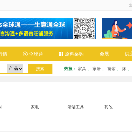
会展
供
行情

全球通

原料采购
热搜
：
家具
、
家居
、
窗帘
、
床
材
家电
清洁工具
其他