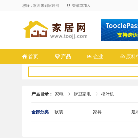
您好，欢迎来到家居网！
登录或加入


首页

产品

企业

原料
产品目录：
家电
厨卫家电
榨汁机


全部分类
软装
家具
建