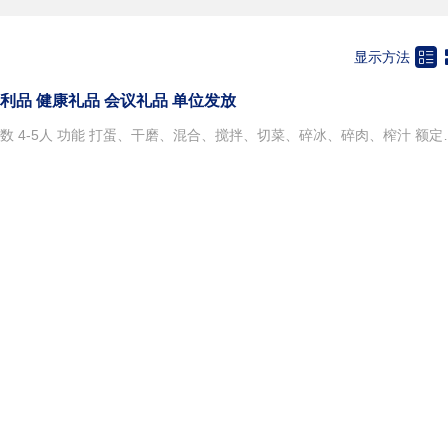

显示方法
利品 健康礼品 会议礼品 单位发放
品牌 创盛 型号 GJCS-9370 适用人数 4-5人 功能 打蛋、干磨、混合、搅拌、切菜、碎冰、碎肉、榨汁 额定功率 500（W） 电源电压 220（V） 电源频率 50（Hz） 品质 优 产地 广东 送礼用途 福利礼品 产品说明： *独特国际流行设计，美观大方，双安