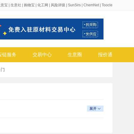
生意宝
|
生意社
|
购物宝
|
化工网
|
风险评级
|
SunSirs
|
ChemNet
|
Toocle
应链服务
交易中心
生意圈
报价通
、
门
展开
