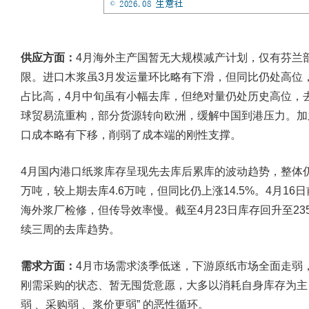
供应方面：
4月海外主产国暂无大规模减产计划，仅有芬兰
限。进口木浆虽3月发运量环比略有下滑，但同比仍处高位
占比高，4月中旬虽有小幅去库，但绝对量仍处历史高位，
球贸易流重构，部分货源转向欧洲，缓解中国到港压力。加
口成本略有下移，削弱了成本端的刚性支撑。
4月国内港口纸浆库存呈现‌先去库后累库‌的波动趋势，整体仍处于
万吨‌，较上期‌去库4.6万吨，但同比仍上涨14.5%。‌4
海外浆厂检修，但传导效率慢。截至‌4月23日库存回升至‌235
续三周的去库趋势。
需求方面：
4月市场需求淡季低迷，下游原纸市场全面走弱
刚需采购的状态、暂无囤货意愿，大多以消耗自身库存为主
弱 、采购弱 、浆价更弱” 的恶性循环。