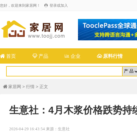
您好，欢迎来到家居网！
登录或加入


首页

产品

企业

原料行情
家居网
>
行情
> 正文

生意社：4月木浆价格跌势持
2026-04-29 16:43:54 来源：生意社