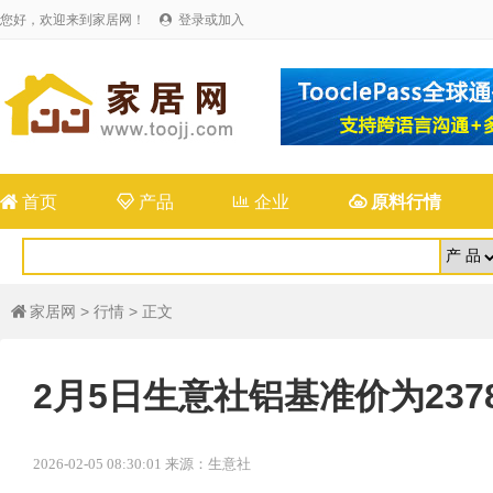
您好，欢迎来到家居网！
登录或加入


首页

产品

企业

原料行情
家居网
>
行情
> 正文

2月5日生意社铝基准价为23780
2026-02-05 08:30:01 来源：生意社