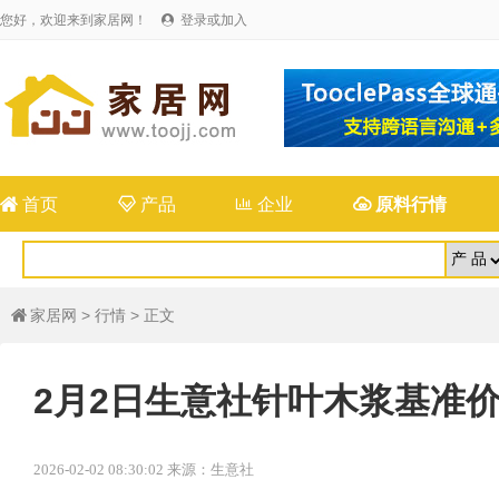
您好，欢迎来到家居网！
登录或加入


首页

产品

企业

原料行情
家居网
>
行情
> 正文

2月2日生意社针叶木浆基准价为5
2026-02-02 08:30:02 来源：生意社