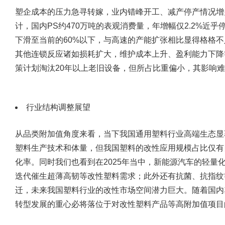
塑企成本的压力急寻转嫁，业内错峰开工、减产停产情况增
计，国内PS约470万吨的表观消费量，年增幅仅2.2%近乎
下滑至当前的60%以下，与高速的产能扩张相比显得格格
其他连锁反应诸如损耗扩大，维护成本上升、盈利能力下降
策计划淘汰20年以上老旧设备，但所占比重偏小，其影响难
行业结构调整展望
从品类附加值角度来看，当下我国通用塑料行业高端生态显
塑料生产技术和体量，但我国塑料的改性应用规模占比仅有
化率。同时我们也看到在2025年当中，新能源汽车的轻量
迭代催生超薄高韧等改性塑料需求；此外还有抗菌、抗指纹
迁，未来我国塑料行业的改性市场空间潜力巨大。随着国内
转型发展的重心必将落位于对改性塑料产品等高附加值项目