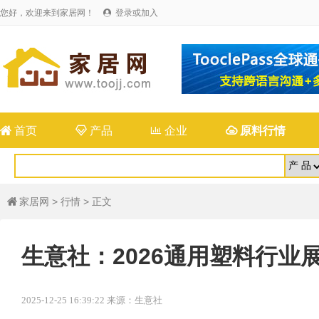
您好，欢迎来到家居网！
登录或加入


首页

产品

企业

原料行情
家居网
>
行情
> 正文

生意社：2026通用塑料行业
2025-12-25 16:39:22 来源：生意社